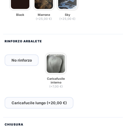
Black
Marrone
Sky
(+25,00 €)
(+25,00 €)
RINFORZO ARBALETE
No rinforzo
Caricafucile
interno
(+7,00 €)
Caricafucile lungo (+20,00 €)
CHIUSURA