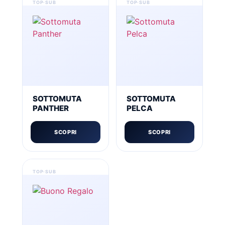
SOTTOMUTA
SOTTOMUTA
PANTHER
PELCA
SCOPRI
SCOPRI
Questo
prodotto
ha
più
varianti.