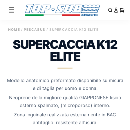
☰
Vai
HOME
/
PESCASUB
/ SUPERCACCIA K12 ELITE
al
SUPERCACCIA K12
contenuto
ELITE
Modello anatomico preformato disponibile su misura
e di taglia per uomo e donna.
Neoprene della migliore qualità GIAPPONESE liscio
esterno spalmato, (microporoso) interno.
Zona inguinale realizzata esternamente in BAC
antitaglio, resistente all’usura.