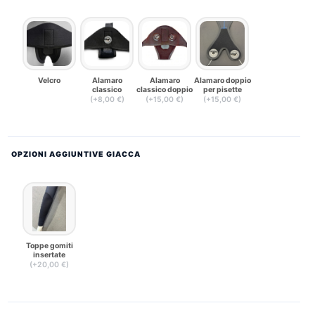
Velcro
Alamaro
Alamaro
Alamaro doppio
classico
classico doppio
per pisette
(+8,00 €)
(+15,00 €)
(+15,00 €)
OPZIONI AGGIUNTIVE GIACCA
Toppe gomiti
insertate
(+20,00 €)