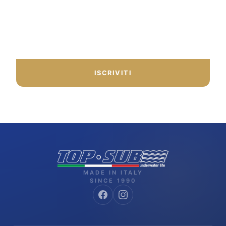
consigli dal nostro team.
ISCRIVITI
MADE IN ITALY
SINCE 1990