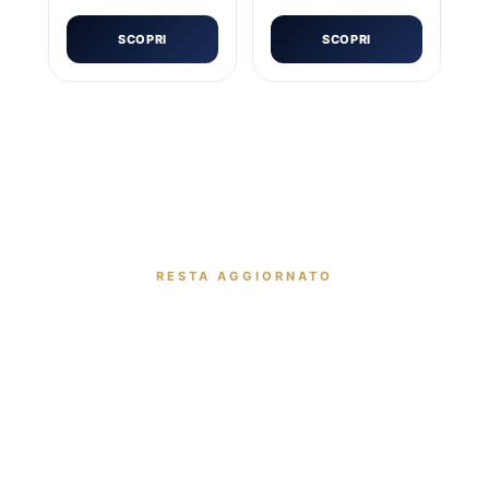
SCOPRI
SCOPRI
RESTA AGGIORNATO
ISCRIVITI ALLA NEWSLETTER
Ricevi in anteprima offerte esclusive, nuovi arrivi e
consigli dal nostro team.