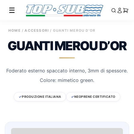
☰
Vai
HOME
/
ACCESSORI
/ GUANTI MEROU D’OR
al
GUANTI MEROU D’OR
contenuto
Foderato esterno spaccato interno, 3mm di spessore.
Colore: mimetico green.
PRODUZIONE ITALIANA
NEOPRENE CERTIFICATO