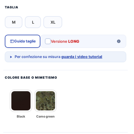
TAGLIA
M
L
XL
Versione
LONG
Guida taglie
Per confezione su misura
guarda i video tutorial
COLORE BASE O MIMETISMO
Black
Camo green