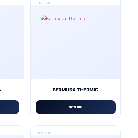
A
BERMUDA THERMIC
SCOPRI
Questo
prodotto