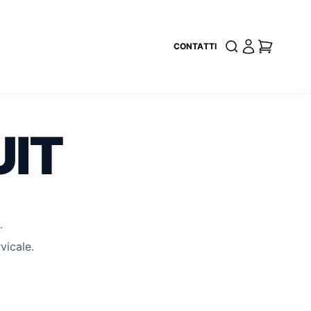
CONTATTI
UIT
.
vicale.