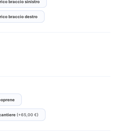
rico braccio sinistro
rico braccio destro
eoprene
 cantiere
(+65,00 €)