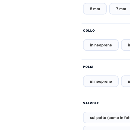
5 mm
7 mm
COLLO
in neoprene
i
POLSI
in neoprene
i
VALVOLE
sul petto (come in fot