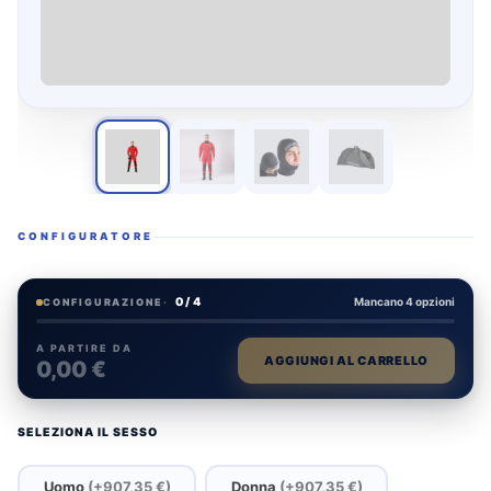
CONFIGURATORE
0 / 4
Mancano 4 opzioni
CONFIGURAZIONE
·
A PARTIRE DA
AGGIUNGI AL CARRELLO
0,00 €
SELEZIONA IL SESSO
Uomo
(+907,35 €)
Donna
(+907,35 €)