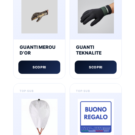
GUANTI MEROU
GUANTI
D’OR
TEKNALITE
SCOPRI
SCOPRI
Questo
prodotto
ha
più
varianti.
Le
opzioni