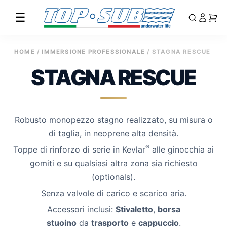
☰
Vai
HOME
/
IMMERSIONE PROFESSIONALE
/ STAGNA RESCUE
al
STAGNA RESCUE
contenuto
Robusto monopezzo stagno realizzato, su misura o
di taglia, in neoprene alta densità.
®
Toppe di rinforzo di serie in Kevlar
alle ginocchia ai
gomiti e su qualsiasi altra zona sia richiesto
(optionals).
Senza valvole di carico e scarico aria.
Accessori inclusi:
Stivaletto
,
borsa
stuoino
da
trasporto
e
cappuccio
.