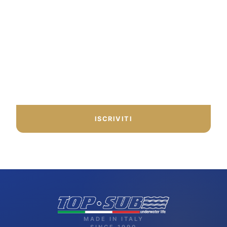
ISCRIVITI ALLA NEWSLETTER
Ricevi in anteprima offerte esclusive, nuovi arrivi e
consigli dal nostro team.
ISCRIVITI
MADE IN ITALY
SINCE 1990