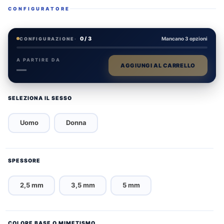
CONFIGURATORE
0 / 3
Mancano 3 opzioni
CONFIGURAZIONE
·
A PARTIRE DA
AGGIUNGI AL CARRELLO
—
SELEZIONA IL SESSO
Uomo
Donna
SPESSORE
2,5 mm
3,5 mm
5 mm
COLORE BASE O MIMETISMO