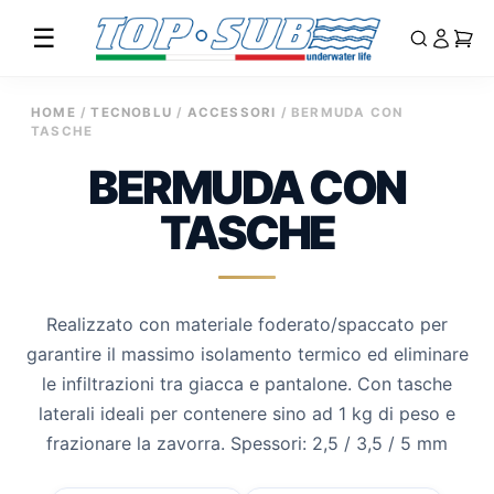
☰
Vai
HOME
/
TECNOBLU
/
ACCESSORI
/ BERMUDA CON
al
TASCHE
contenuto
BERMUDA CON
TASCHE
Realizzato con materiale foderato/spaccato per
garantire il massimo isolamento termico ed eliminare
le infiltrazioni tra giacca e pantalone. Con tasche
laterali ideali per contenere sino ad 1 kg di peso e
frazionare la zavorra. Spessori: 2,5 / 3,5 / 5 mm